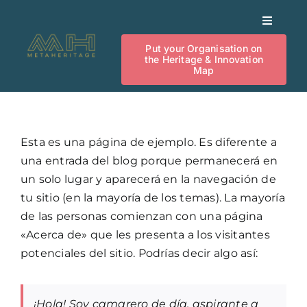
Skip
Toggle
to
Navigat
content
Put your Organisation on
Heritage Innovation Map
the Heritage & Innovation
Map
Our Activities
Esta es una página de ejemplo. Es diferente a
News
una entrada del blog porque permanecerá en
un solo lugar y aparecerá en la navegación de
Investment
tu sitio (en la mayoría de los temas). La mayoría
de las personas comienzan con una página
«Acerca de» que les presenta a los visitantes
Knowledge
potenciales del sitio. Podrías decir algo así:
Events
¡Hola! Soy camarero de día, aspirante a